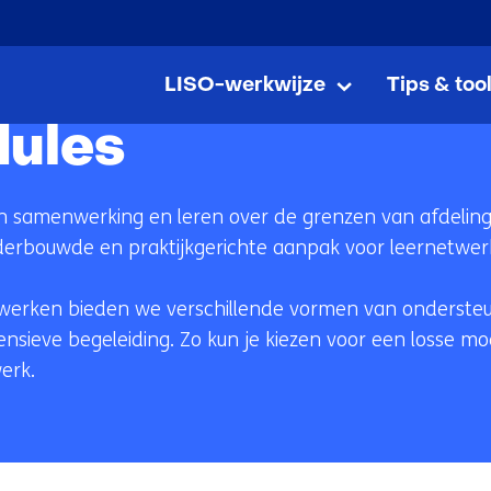
Ga
naar
LISO-werkwijze
Tips & too
de
LISO-
Uitklappen
werkwijze
inhoud
dules
van samenwerking en leren over de grenzen van afdelin
derbouwde en praktijkgerichte aanpak voor leernetwerk
werken bieden we verschillende vormen van ondersteun
sieve begeleiding. Zo kun je kiezen voor een losse modu
erk.