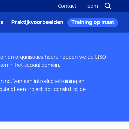
Contact
Team
ls
Praktijkvoorbeelden
Training op maat
gen en organisaties heen, hebben we de LISO-
en in het sociaal domein.
ing. Van een introductietraining en
le of een traject dat aansluit bij de