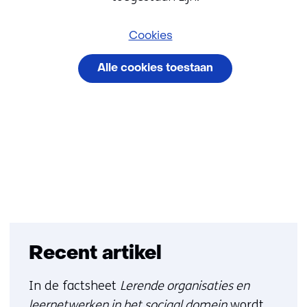
gebruik
van
Cookies
cookies
Alle cookies toestaan
op
deze
Cookievoorkeuren
website
beheren
worden
toegestaan
of
geweigerd.
Recent artikel
In de factsheet
Lerende organisaties en
leernetwerken in het sociaal domein
wordt