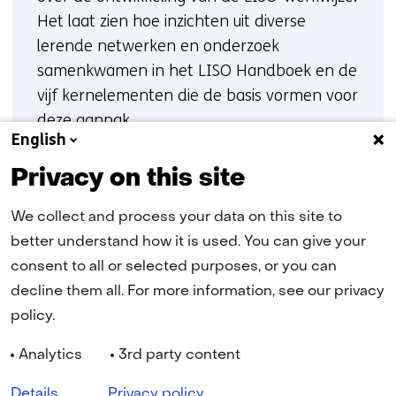
Het laat zien hoe inzichten uit diverse
lerende netwerken en onderzoek
samenkwamen in het LISO Handboek en de
vijf kernelementen die de basis vormen voor
deze aanpak.
English
Privacy on this site
(opent
Lees het artikel bij ZonMw
in
nieuw
We collect and process your data on this site to
venster)
(verwijst
better understand how it is used. You can give your
naar
consent to all or selected purposes, or you can
een
andere
decline them all. For more information, see our privacy
website)
policy.
Navigatie
Analytics
3rd party content
Cookies
Privacy statement
Disclaimer
Toegankelijkheid
(opent
TNO
Details
Privacy policy