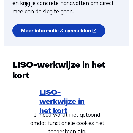
en krijg je concrete handvatten om direct
mee aan de slag te gaan.
(opent
Meer informatie & aanmelden
in
nieuw
venster)
(verwijst
naar
een
LISO-werkwijze in het
andere
website)
kort
LISO-
werkwijze in
het kort
Hier
Cookievoorkeur
Inhoud wordt niet getoond
kan
omdat functionele cookies niet
wijzigen
het
toegestaan zijn.