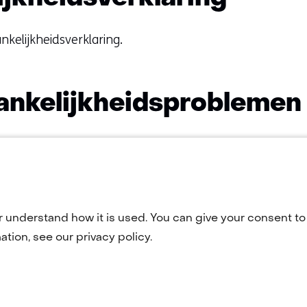
nkelijkheidsverklaring.
ankelijkheidsproblemen
ngen? Of wil je gebruik maken van een pagina die onber
ons op via
webmaster@tno.nl
.
r understand how it is used. You can give your consent to 
tion, see our privacy policy.