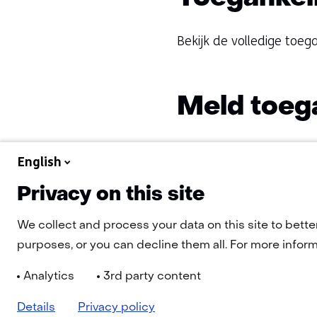
Bekijk de volledige toega
Meld toeg
Heb je vragen of opmerki
English
Neem dan contact met 
Privacy on this site
We collect and process your data on this site to bette
purposes, or you can decline them all. For more informa
Analytics
3rd party content
Details
Privacy policy