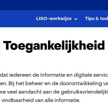
Ga
naar
LISO-werkwijze
Tips & too
Home
Toegankelijkheid
de
LISO-
Uitklappen
werkwijze
inhoud
Toegankelijkheid
 dat iedereen de informatie en digitale servi
en. Bij het beheer en de doorontwikkeling va
e veel aandacht aan de gebruiksvriendelijk
 vindbaarheid van alle informatie.