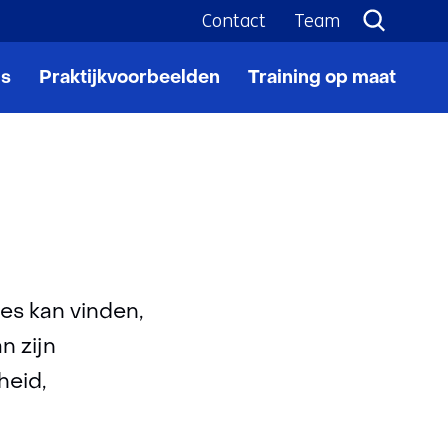
Contact
Team
ls
Praktijkvoorbeelden
Training op maat
ces kan vinden,
n zijn
heid,