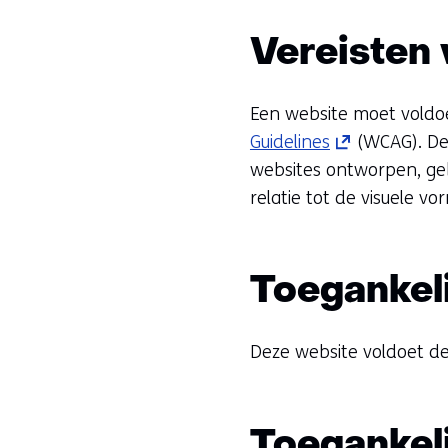
Vereisten 
Een website moet voldoe
(opent
Guidelines
(WCAG). De 
in
websites ontworpen, ge
nieuw
relatie tot de visuele v
venster)
(verwijst
naar
Toegankel
een
andere
Deze website voldoet dee
website)
Toegankeli